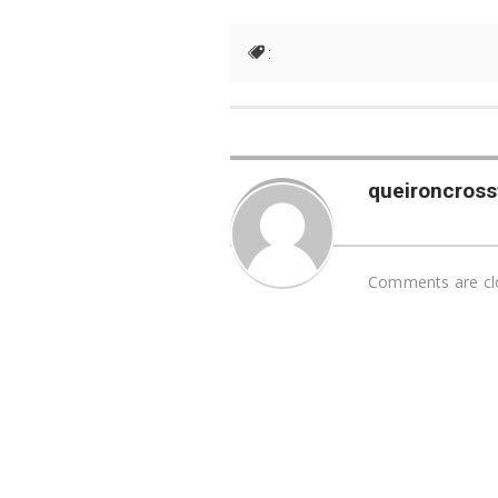
:
queironcrossf
Comments are cl