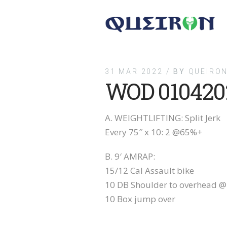
31 MAR 2022 /
BY
QUEIRON
WOD 010420
A. WEIGHTLIFTING: Split Jerk
Every 75″ x 10: 2 @65%+
B. 9′ AMRAP:
15/12 Cal Assault bike
10 DB Shoulder to overhead @
10 Box jump over