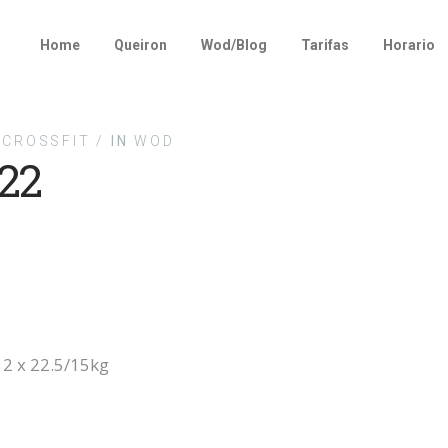
Home
Queiron
Wod/Blog
Tarifas
Horario
CROSSFIT /
IN
WOD
22
 2 x 22.5/15kg