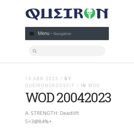
Menu -
Navigation
19 ABR 2023 /
BY
QUEIRONCROSSFIT /
IN
WOD
WOD 20042023
A. STRENGTH: Deadlift
5×3@84%+