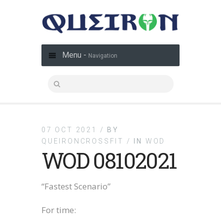
Menu -
Navigation
07 OCT 2021 /
BY
QUEIRONCROSSFIT /
IN
WOD
WOD 08102021
“Fastest Scenario”
For time: