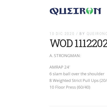
10 DIC 2020 /
BY
QUEIRONC
WOD 111220
A. STRONGMAN:
AMRAP 24′
6 slam ball over the shoulder
8 Weighted Strict Pull Ups (20
10 Floor Press (60/40)