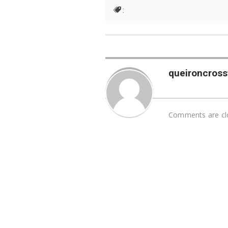
:
queironcrossf
Comments are cl