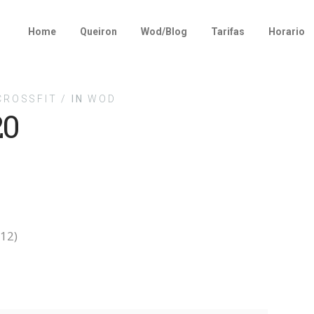
Home
Queiron
Wod/Blog
Tarifas
Horario
ROSSFIT /
IN
WOD
20
/12)