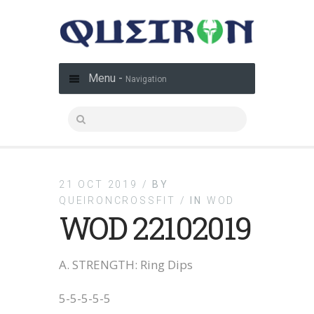
Menu -
Navigation
21 OCT 2019 /
BY
QUEIRONCROSSFIT /
IN
WOD
WOD 22102019
A. STRENGTH: Ring Dips
5-5-5-5-5