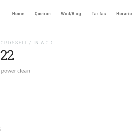
Home
Queiron
Wod/Blog
Tarifas
Horario
CROSSFIT /
IN
WOD
22
 power clean
g