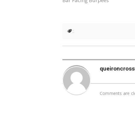
Bar Facing Burpees
:
queironcrossf
Comments are cl