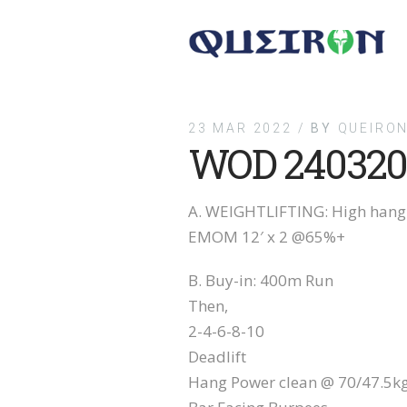
23 MAR 2022 /
BY
QUEIRON
WOD 240320
A. WEIGHTLIFTING: High hang
EMOM 12′ x 2 @65%+
B. Buy-in: 400m Run
Then,
2-4-6-8-10
Deadlift
Hang Power clean @ 70/47.5k