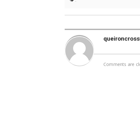
:
queironcrossf
Comments are cl