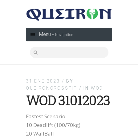
Menu -
Navigation
31 ENE 2023 /
BY
QUEIRONCROSSFIT /
IN
WOD
WOD 31012023
Fastest Scenario:
10 Deadlift (100/70kg)
20 WallBall